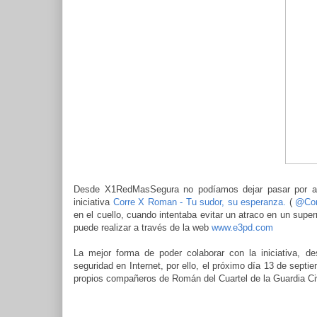
Desde X1RedMasSegura no podíamos dejar pasar por alto
iniciativa
Corre X Roman - Tu sudor, su esperanza.
(
@Cor
en el cuello, cuando intentaba evitar un atraco en un supe
puede realizar a través de la web
www.e3pd.com
La mejor forma de poder colaborar con la iniciativa, 
seguridad en Internet, por ello, el próximo día 13 de septi
propios compañeros de Román del Cuartel de la Guardia Civi