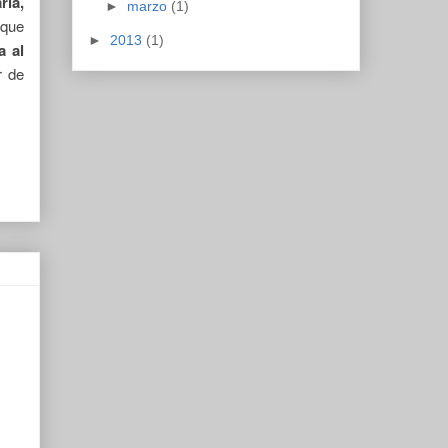
ria,
►
marzo
(1)
 que
►
2013
(1)
a al
r de