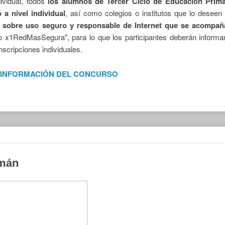
ividual, todos
los alumnos de Tercer Ciclo de Educación Prima
 a nivel individual
, así como colegios o institutos que lo deseen
ico sobre uso seguro y responsable de Internet que se acompañ
 x1RedMasSegura", para lo que los participantes deberán informa
nscripciones individuales.
 INFORMACIÓN DEL CONCURSO
omán