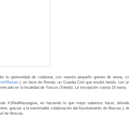
 la oportunidad de colaborar, con nuestro pequeño granito de arena, co
reXRoman
). en favor de Román, un Guardia Civil que resultó herido, con un
rmercado en la localidad de Yuncos (Toledo). La inscripción cuesta 10 euros,
desde X1RedMassegura, es haciendo lo que mejor sabemos hacer, difundi
embre, gracias a la inestimable colaboración del Ayuntamiento de Illescas y d
l de Illescas.