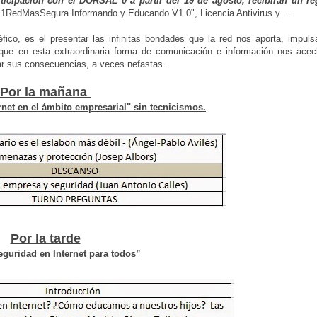
ticipación con el DORSAL 0 a partir del 19 de agosto, recibirán un re
X1RedMasSegura Informando y Educando V1.0", Licencia Antivirus y ...
o, es el presentar las infinitas bondades que la red nos aporta, impulsa
s que en esta extraordinaria forma de comunicación e información nos acec
ar sus consecuencias, a veces nefastas.
Por la mañana
rnet en el ámbito empresarial" sin tecnicismos.
Por la tarde
guridad en Internet para todos”