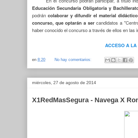
En el concurso podrán participar, a título ind
Educación Secundaria Obligatoria y Bachillerato
podrán
colaborar y
difundir el material didáct
concurso, que optarán a ser
candidatos a "Centro
haber conocido el concurso a través de ellos en las i
ACCESO A LA
en
8:20
No hay comentarios:
miércoles, 27 de agosto de 2014
X1RedMasSegura - Navega X R